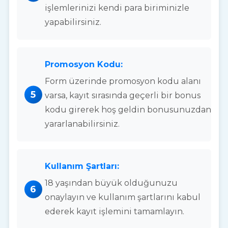
işlemlerinizi kendi para biriminizle
yapabilirsiniz.
Promosyon Kodu:
Form üzerinde promosyon kodu alanı
varsa, kayıt sırasında geçerli bir bonus
kodu girerek hoş geldin bonusunuzdan
yararlanabilirsiniz.
Kullanım Şartları:
18 yaşından büyük olduğunuzu
onaylayın ve kullanım şartlarını kabul
ederek kayıt işlemini tamamlayın.