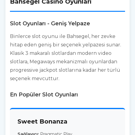
Bahsegel Casino Oyunları
Slot Oyunları - Geniş Yelpaze
Binlerce slot oyunu ile Bahsegel, her zevke
hitap eden geniş bir seçenek yelpazesi sunar.
Klasik 3 makaralı slotlardan modern video
slotlara, Megaways mekanizmalı oyunlardan
progressive jackpot slotlarına kadar her türlü
seçenek mevcuttur.
En Popüler Slot Oyunları
Sweet Bonanza
Sağlayıcı:
Pragmatic Play