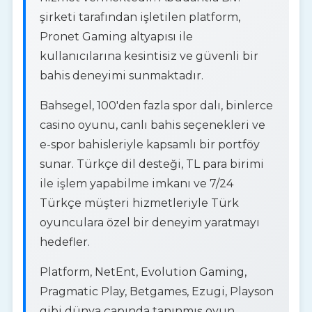
şirketi tarafından işletilen platform,
Pronet Gaming altyapısı ile
kullanıcılarına kesintisiz ve güvenli bir
bahis deneyimi sunmaktadır.
Bahsegel, 100'den fazla spor dalı, binlerce
casino oyunu, canlı bahis seçenekleri ve
e-spor bahisleriyle kapsamlı bir portföy
sunar. Türkçe dil desteği, TL para birimi
ile işlem yapabilme imkanı ve 7/24
Türkçe müşteri hizmetleriyle Türk
oyunculara özel bir deneyim yaratmayı
hedefler.
Platform, NetEnt, Evolution Gaming,
Pragmatic Play, Betgames, Ezugi, Playson
gibi dünya çapında tanınmış oyun