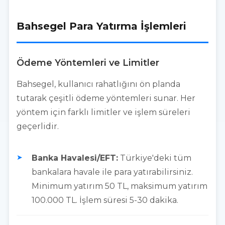
Bahsegel Para Yatırma İşlemleri
Ödeme Yöntemleri ve Limitler
Bahsegel, kullanıcı rahatlığını ön planda
tutarak çeşitli ödeme yöntemleri sunar. Her
yöntem için farklı limitler ve işlem süreleri
geçerlidir.
Banka Havalesi/EFT:
Türkiye'deki tüm
bankalara havale ile para yatırabilirsiniz.
Minimum yatırım 50 TL, maksimum yatırım
100.000 TL. İşlem süresi 5-30 dakika.