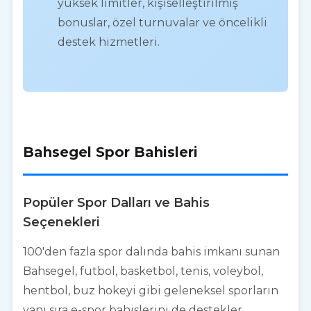
yüksek limitler, kişiselleştirilmiş
bonuslar, özel turnuvalar ve öncelikli
destek hizmetleri.
Bahsegel Spor Bahisleri
Popüler Spor Dalları ve Bahis
Seçenekleri
100'den fazla spor dalında bahis imkanı sunan
Bahsegel, futbol, basketbol, tenis, voleybol,
hentbol, buz hokeyi gibi geleneksel sporların
yanı sıra e-spor bahislerini de destekler.