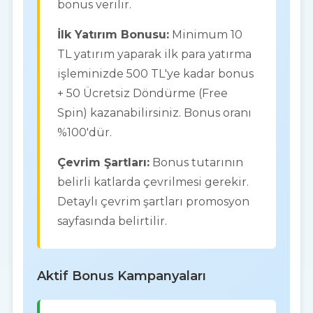
bonus verilir.
İlk Yatırım Bonusu:
Minimum 10
TL yatırım yaparak ilk para yatırma
işleminizde 500 TL'ye kadar bonus
+ 50 Ücretsiz Döndürme (Free
Spin) kazanabilirsiniz. Bonus oranı
%100'dür.
Çevrim Şartları:
Bonus tutarının
belirli katlarda çevrilmesi gerekir.
Detaylı çevrim şartları promosyon
sayfasında belirtilir.
Aktif Bonus Kampanyaları