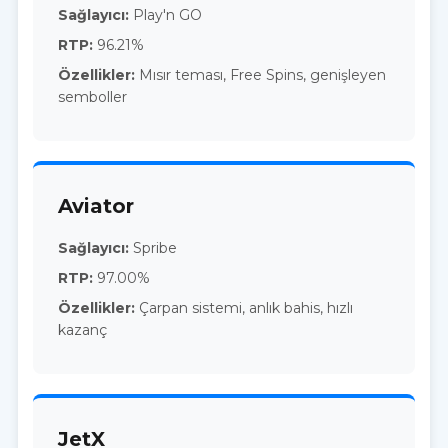
Sağlayıcı:
Play'n GO
RTP:
96.21%
Özellikler:
Mısır teması, Free Spins, genişleyen
semboller
Aviator
Sağlayıcı:
Spribe
RTP:
97.00%
Özellikler:
Çarpan sistemi, anlık bahis, hızlı
kazanç
JetX