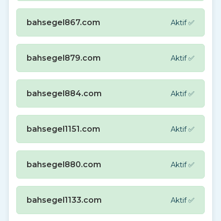
bahsegel867.com
Aktif ✅
bahsegel879.com
Aktif ✅
bahsegel884.com
Aktif ✅
bahsegel1151.com
Aktif ✅
bahsegel880.com
Aktif ✅
bahsegel1133.com
Aktif ✅