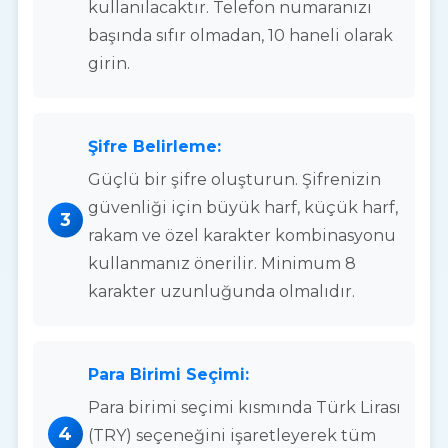
kullanılacaktır. Telefon numaranızı
başında sıfır olmadan, 10 haneli olarak
girin.
Şifre Belirleme:
Güçlü bir şifre oluşturun. Şifrenizin
güvenliği için büyük harf, küçük harf,
rakam ve özel karakter kombinasyonu
kullanmanız önerilir. Minimum 8
karakter uzunluğunda olmalıdır.
Para Birimi Seçimi:
Para birimi seçimi kısmında Türk Lirası
(TRY) seçeneğini işaretleyerek tüm